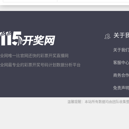
关于
关于我
全网唯一比官网还快的彩票开奖直播网
客服中
全网最专业的彩票开奖号码计划数据分析平台
商务合
免责声
温馨提醒：本站所有数据均由团队收集整