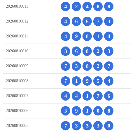
4
2
4
8
8
20260810013
4
6
6
7
3
20260810012
4
9
8
1
4
20260810011
3
6
8
2
3
20260810010
7
3
8
2
7
20260810009
7
1
9
5
4
20260810008
4
4
1
7
6
20260810007
3
9
1
0
8
20260810006
7
3
3
3
0
20260810005