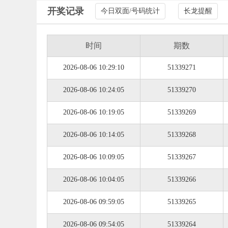
开奖记录
今日双面/号码统计
长龙提醒
时间
期数
2026-08-06 10:29:10
51339271
2026-08-06 10:24:05
51339270
2026-08-06 10:19:05
51339269
2026-08-06 10:14:05
51339268
2026-08-06 10:09:05
51339267
2026-08-06 10:04:05
51339266
2026-08-06 09:59:05
51339265
2026-08-06 09:54:05
51339264