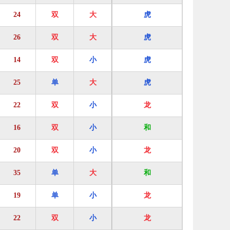
24
双
大
虎
26
双
大
虎
14
双
小
虎
25
单
大
虎
22
双
小
龙
16
双
小
和
20
双
小
龙
35
单
大
和
19
单
小
龙
22
双
小
龙