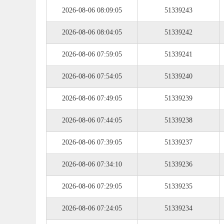
2026-08-06 08:09:05
51339243
2026-08-06 08:04:05
51339242
2026-08-06 07:59:05
51339241
2026-08-06 07:54:05
51339240
2026-08-06 07:49:05
51339239
2026-08-06 07:44:05
51339238
2026-08-06 07:39:05
51339237
2026-08-06 07:34:10
51339236
2026-08-06 07:29:05
51339235
2026-08-06 07:24:05
51339234