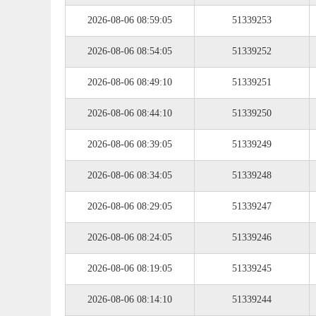
2026-08-06 08:59:05
51339253
2026-08-06 08:54:05
51339252
2026-08-06 08:49:10
51339251
2026-08-06 08:44:10
51339250
2026-08-06 08:39:05
51339249
2026-08-06 08:34:05
51339248
2026-08-06 08:29:05
51339247
2026-08-06 08:24:05
51339246
2026-08-06 08:19:05
51339245
2026-08-06 08:14:10
51339244