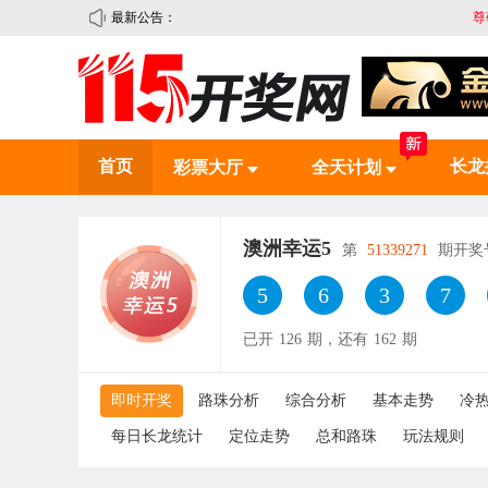
最新公告：
尊敬的会员，您
首页
长龙
彩票大厅
全天计划
澳洲幸运5
第
51339271
期开奖
5
6
3
7
已开
126
期，还有
162
期
即时开奖
路珠分析
综合分析
基本走势
冷
每日长龙统计
定位走势
总和路珠
玩法规则