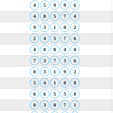
4
5
9
9
6
4
8
5
7
4
9
3
1
0
2
2
4
5
7
6
4
0
8
4
0
7
3
7
3
6
0
3
1
9
2
5
4
1
8
8
6
6
5
5
0
0
3
0
7
1