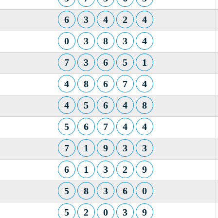
6
3
4
2
4
0
3
8
3
4
7
3
6
5
1
4
8
6
7
4
4
5
6
4
8
5
6
7
4
4
7
1
9
3
3
6
1
3
2
9
5
8
3
6
0
5
2
0
3
9