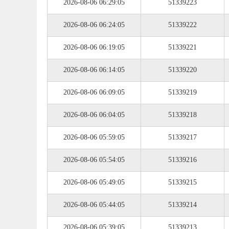
2026-08-06 06:29:05
51339223
2026-08-06 06:24:05
51339222
2026-08-06 06:19:05
51339221
2026-08-06 06:14:05
51339220
2026-08-06 06:09:05
51339219
2026-08-06 06:04:05
51339218
2026-08-06 05:59:05
51339217
2026-08-06 05:54:05
51339216
2026-08-06 05:49:05
51339215
2026-08-06 05:44:05
51339214
2026-08-06 05:39:05
51339213