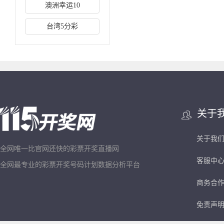
澳洲幸运10
台湾5分彩
关于
关于我
全网唯一比官网还快的彩票开奖直播网
客服中
全网最专业的彩票开奖号码计划数据分析平台
商务合
免责声