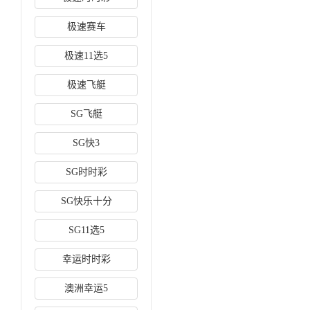
极速赛车
极速11选5
极速飞艇
SG飞艇
SG快3
SG时时彩
SG快乐十分
SG11选5
幸运时时彩
澳洲幸运5