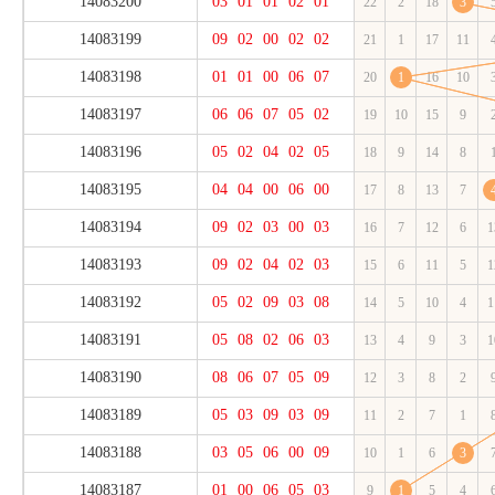
14083200
03
01
01
02
01
22
2
18
3
14083199
09
02
00
02
02
21
1
17
11
14083198
01
01
00
06
07
20
1
16
10
14083197
06
06
07
05
02
19
10
15
9
14083196
05
02
04
02
05
18
9
14
8
14083195
04
04
00
06
00
17
8
13
7
14083194
09
02
03
00
03
16
7
12
6
1
14083193
09
02
04
02
03
15
6
11
5
1
14083192
05
02
09
03
08
14
5
10
4
1
14083191
05
08
02
06
03
13
4
9
3
1
14083190
08
06
07
05
09
12
3
8
2
14083189
05
03
09
03
09
11
2
7
1
14083188
03
05
06
00
09
10
1
6
3
14083187
01
00
06
05
03
9
1
5
4