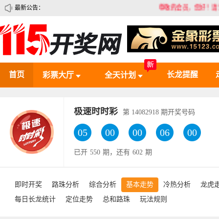
最新公告：
尊敬的会员，您好！请认准11
首页
长龙提醒
彩票大厅
全天计划
极速时时彩
第
14082918
期开奖号码
05
00
00
06
00
已开
550
期，还有
602
期
即时开奖
路珠分析
综合分析
基本走势
冷热分析
龙虎
每日长龙统计
定位走势
总和路珠
玩法规则