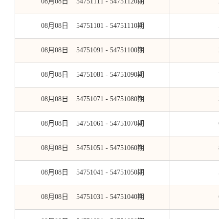
08月08日 54751111 - 54751120期
08月08日 54751101 - 54751110期
08月08日 54751091 - 54751100期
08月08日 54751081 - 54751090期
08月08日 54751071 - 54751080期
08月08日 54751061 - 54751070期
08月08日 54751051 - 54751060期
08月08日 54751041 - 54751050期
08月08日 54751031 - 54751040期