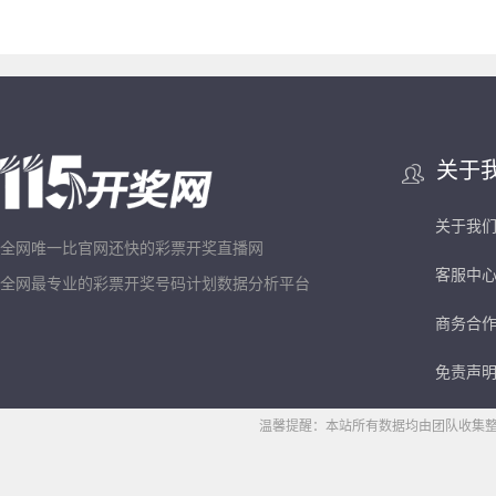
关于
关于我
全网唯一比官网还快的彩票开奖直播网
客服中
全网最专业的彩票开奖号码计划数据分析平台
商务合
免责声
温馨提醒：本站所有数据均由团队收集整