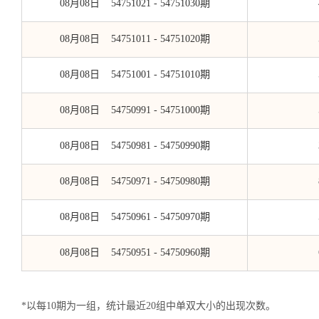
08月08日 54751021 - 54751030期
08月08日 54751011 - 54751020期
08月08日 54751001 - 54751010期
08月08日 54750991 - 54751000期
08月08日 54750981 - 54750990期
08月08日 54750971 - 54750980期
08月08日 54750961 - 54750970期
08月08日 54750951 - 54750960期
*以每10期为一组，统计最近20组中单双大小的出现次数。