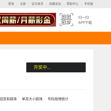
登录
|
注册
|
设为首页
|
收藏本站
|
帮助中心
|
手机版
开奖中...
扫一扫，下载移动客户端
（IOS、Android均可扫码下载）
冠亚和路珠
单双大小路珠
号码规律统计