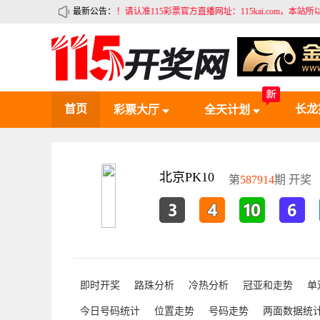
尊敬的会员，您好！请认准115彩票官方直播网址：115kai.com，本站所
最新公告：
首页
长龙
彩票大厅
全天计划
北京PK10
第
587914
期 开奖
即时开奖
路珠分析
冷热分析
冠亚和走势
单
今日号码统计
位置走势
号码走势
两面数据统