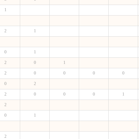
1
2
1
0
1
2
0
1
2
0
0
0
0
0
2
2
0
0
0
1
2
0
1
2