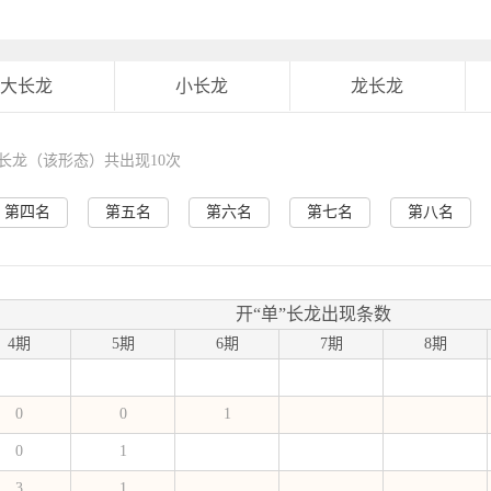
大长龙
小长龙
龙长龙
长龙（该形态）共出现10次
第四名
第五名
第六名
第七名
第八名
开“
单
”长龙出现条数
4期
5期
6期
7期
8期
0
0
1
0
1
3
1